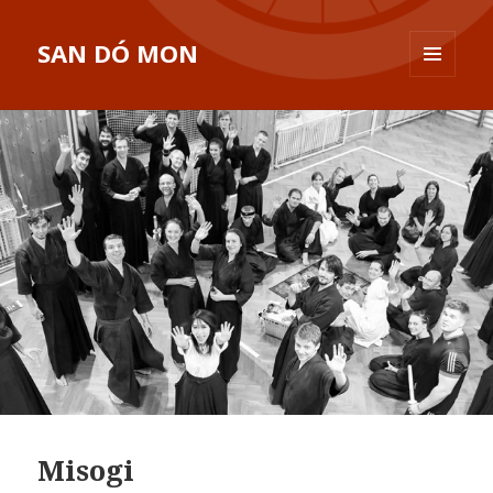
SAN DÓ MON
MENU
A
WIDGETY
Misogi