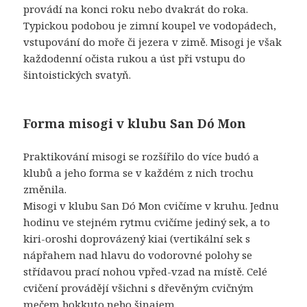
provádí na konci roku nebo dvakrát do roka.
Typickou podobou je zimní koupel ve vodopádech,
vstupování do moře či jezera v zimě. Misogi je však
každodenní očista rukou a úst při vstupu do
šintoistických svatyň.
Forma misogi v klubu San Dó Mon
Praktikování misogi se rozšířilo do více budó a
klubů a jeho forma se v každém z nich trochu
změnila.
Misogi v klubu San Dó Mon cvičíme v kruhu. Jednu
hodinu ve stejném rytmu cvičíme jediný sek, a to
kiri-oroshi doprovázený kiai (vertikální sek s
nápřahem nad hlavu do vodorovné polohy se
střídavou prací nohou vpřed-vzad na místě. Celé
cvičení provádějí všichni s dřevěným cvičným
mečem bokkuto nebo šinajem.