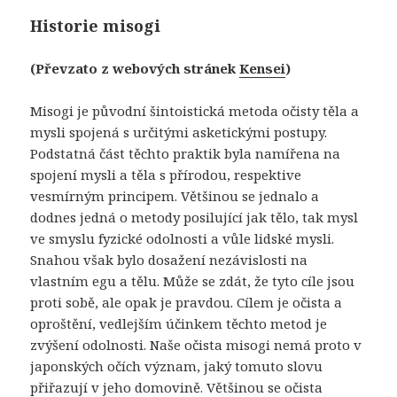
Historie misogi
(Převzato z webových stránek
Kensei
)
Misogi je původní šintoistická metoda očisty těla a
mysli spojená s určitými asketickými postupy.
Podstatná část těchto praktik byla namířena na
spojení mysli a těla s přírodou, respektive
vesmírným principem. Většinou se jednalo a
dodnes jedná o metody posilující jak tělo, tak mysl
ve smyslu fyzické odolnosti a vůle lidské mysli.
Snahou však bylo dosažení nezávislosti na
vlastním egu a tělu. Může se zdát, že tyto cíle jsou
proti sobě, ale opak je pravdou. Cílem je očista a
oproštění, vedlejším účinkem těchto metod je
zvýšení odolnosti. Naše očista misogi nemá proto v
japonských očích význam, jaký tomuto slovu
přiřazují v jeho domovině. Většinou se očista