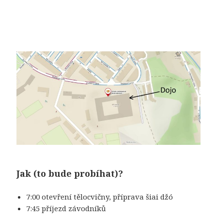
Jak (to bude probíhat)?
7:00 otevření tělocvičny, příprava šiai džó
7:45 příjezd závodníků