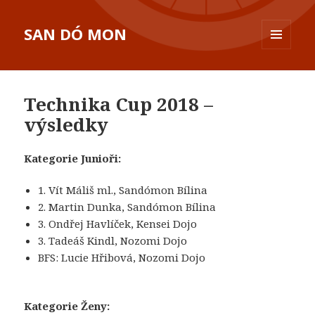
SAN DÓ MON
MENU
A
WIDGETY
Technika Cup 2018 –
výsledky
Kategorie Junioři:
1. Vít Máliš ml., Sandómon Bílina
2. Martin Dunka, Sandómon Bílina
3. Ondřej Havlíček, Kensei Dojo
3. Tadeáš Kindl, Nozomi Dojo
BFS: Lucie Hřibová, Nozomi Dojo
Kategorie Ženy: