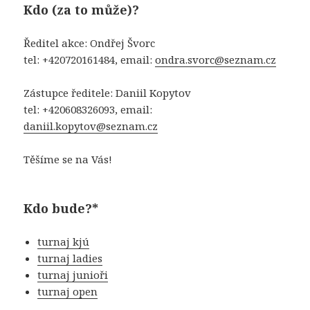
Kdo (za to může)?
Ředitel akce: Ondřej Švorc
tel: +420720161484, email:
ondra.svorc@seznam.cz
Zástupce ředitele: Daniil Kopytov
tel: +420608326093, email:
daniil.kopytov@seznam.cz
Těšíme se na Vás!
Kdo bude?*
turnaj kjú
turnaj ladies
turnaj junioři
turnaj open