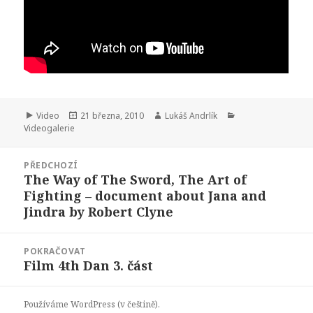
Formát:
Publikováno:
Autor:
Rubriky:
Video
21 března, 2010
Lukáš Andrlík
Videogalerie
Navigace
PŘEDCHOZÍ
pro
The Way of The Sword, The Art of
Předchozí
příspěvek
Fighting – document about Jana and
příspěvek:
Jindra by Robert Clyne
POKRAČOVAT
Film 4th Dan 3. část
Následující
příspěvek:
Používáme WordPress (v češtině).