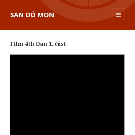
SAN DÓ MON
MENU
A
WIDGETY
Film 4th Dan 1. část