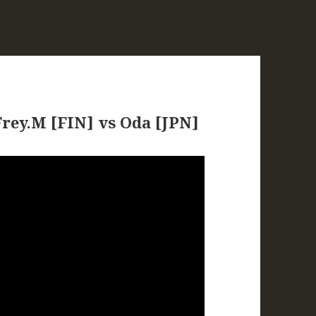
 Frey.M [FIN] vs Oda [JPN]