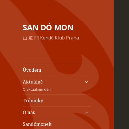
SAN DÓ MON
山 道 門 Kendó Klub Praha
Úvodem
zobrazit
Aktuálně
podřazené
O aktuálním dění
položky
Tréninky
zobrazit
O nás
podřazené
položky
Sandómonek