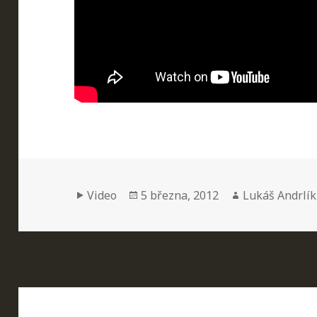
Formát:
Publikováno:
Autor:
Video
5 března, 2012
Lukáš Andrlík