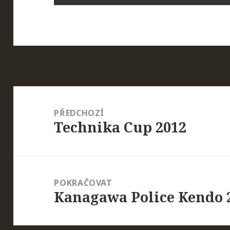
Navigace
pro
PŘEDCHOZÍ
Technika Cup 2012
příspěvek
Předchozí
příspěvek:
POKRAČOVAT
Kanagawa Police Kendo 
Následující
příspěvek: