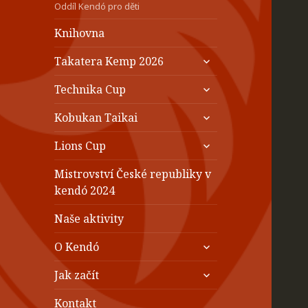
Oddíl Kendó pro děti
Knihovna
zobrazit
Takatera Kemp 2026
podřazené
zobrazit
položky
Technika Cup
podřazené
zobrazit
položky
Kobukan Taikai
podřazené
zobrazit
položky
Lions Cup
podřazené
položky
Mistrovství České republiky v
kendó 2024
Naše aktivity
zobrazit
O Kendó
podřazené
zobrazit
položky
Jak začít
podřazené
položky
Kontakt