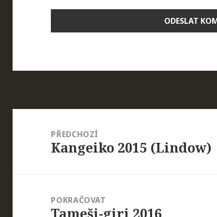
Navigace
pro
PŘEDCHOZÍ
Kangeiko 2015 (Lindow)
příspěvek
Předchozí
příspěvek:
POKRAČOVAT
Tameši-giri 2016
Následující