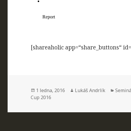
[shareaholic app=“share_buttons“ id
Publikováno:
Autor:
Rubriky
1 ledna, 2016
Lukáš Andrlík
Seminá
Cup 2016