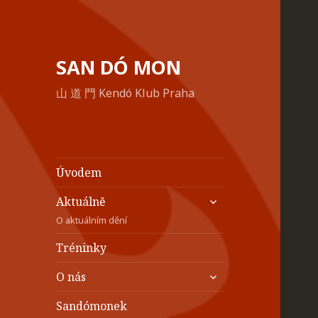
SAN DÓ MON
山 道 門 Kendó Klub Praha
Úvodem
zobrazit
Aktuálně
podřazené
O aktuálním dění
položky
Tréninky
zobrazit
O nás
podřazené
položky
Sandómonek