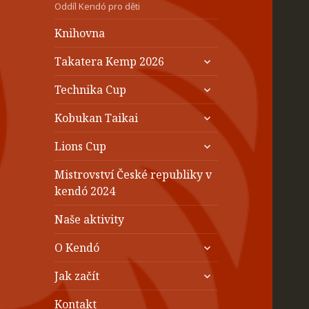
Oddíl Kendó pro děti
Knihovna
zobrazit
Takatera Kemp 2026
podřazené
zobrazit
položky
Technika Cup
podřazené
zobrazit
položky
Kobukan Taikai
podřazené
zobrazit
položky
Lions Cup
podřazené
položky
Mistrovství České republiky v
kendó 2024
Naše aktivity
zobrazit
O Kendó
podřazené
zobrazit
položky
Jak začít
podřazené
položky
Kontakt