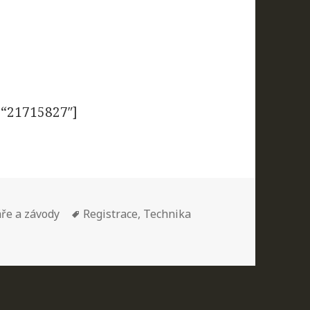
=“21715827″]
:
Štítky:
ře a závody
Registrace
,
Technika