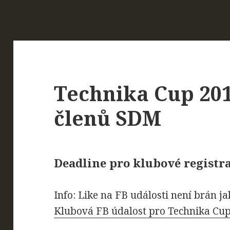
Technika Cup 201
členů SDM
Deadline pro klubové registrace
Info: Like na FB události není brán j
Klubová FB údalost pro Technika Cu